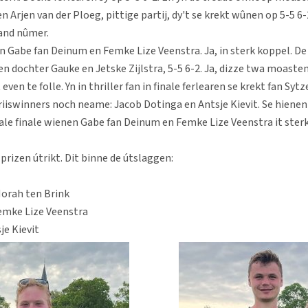
 Arjen van der Ploeg, pittige partij, dy't se krekt wûnen op 5-5 6-2
eand nûmer.
n Gabe fan Deinum en Femke Lize Veenstra. Ja, in sterk koppel. De 
n dochter Gauke en Jetske Zijlstra, 5-5 6-2. Ja, dizze twa moasten 
even te folle. Yn in thriller fan in finale ferlearen se krekt fan Syt
iiswinners noch neame: Jacob Dotinga en Antsje Kievit. Se hienen
eale finale wienen Gabe fan Deinum en Femke Lize Veenstra it sterk.
rizen útrikt. Dit binne de útslaggen:
 Norah ten Brink
emke Lize Veenstra
je Kievit