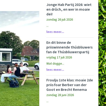
Jonge Hab Partij 2026: wiet
en drûch, en wer in moaie
dei!
zondag 26 juli 2026
...
lees meer...
En dit binne de
priiswinnende thúsbliuwers
fan de Thúsbliuwerspartij
vrijdag 17 juli 2026
Wat dogge...
lees meer...
Froulju 1ste klas: moaie 2de
priis foar Berber van der
Goot en Brecht Renema
zondag 28 juni 2026
...