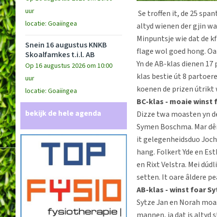
uur
Se troffen it, de 25 span
locatie: Goaiïngea
altyd wienen der gjin w
Minpuntsje wie dat de kf
Snein 16 augustus KNKB
flage wol goed hong. O
Skoalfamkes t.i.l. AB
Yn de AB-klas dienen 17
Op 16 augustus 2026 om 10:00
klas bestie út 8 partoere
uur
koenen de prizen útrikt
locatie: Goaiïngea
BC-klas - moaie winst 
bekijk de hele agenda
Dizze twa moasten yn de 
Symen Boschma. Mar dêrf
it gelegenheidsduo Joch
hang. Folkert Yde en Est
en Rixt Velstra. Mei dúdl
setten. It oare âldere pe
AB-klas - winst foar Sy
Sytze Jan en Norah moas
mannen, ja dat is altyd 