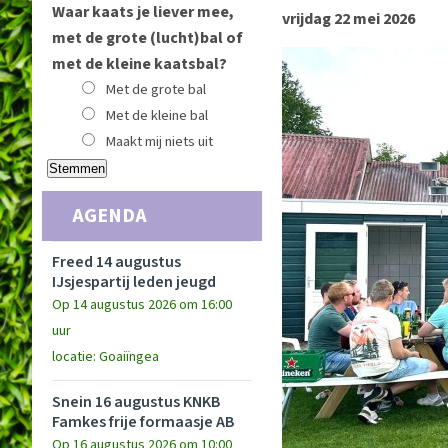
Waar kaats je liever mee,
vrijdag 22 mei 2026
met de grote (lucht)bal of
met de kleine kaatsbal?
Met de grote bal
Met de kleine bal
Maakt mij niets uit
AGENDA
Freed 14 augustus
IJsjespartij leden jeugd
Op 14 augustus 2026 om 16:00
uur
locatie: Goaiïngea
Snein 16 augustus KNKB
Famkes frije formaasje AB
Op 16 augustus 2026 om 10:00