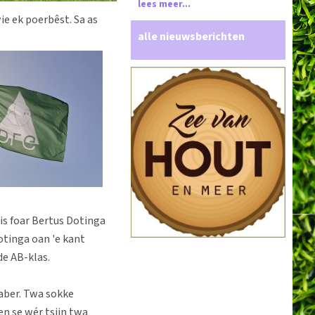
lees meer...
wie ek poerbêst. Sa as
alle nieuwsberichten
iis foar Bertus Dotinga
Dotinga oan 'e kant
 de AB-klas.
Faber. Twa sokke
en se wér tsjin twa