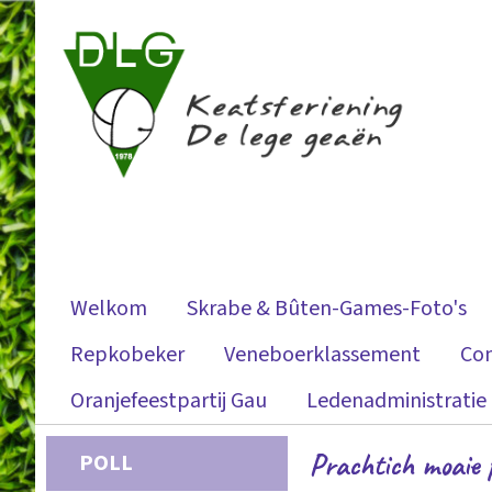
Welkom
Skrabe & Bûten-Games-Foto's
Repkobeker
Veneboerklassement
Co
Oranjefeestpartij Gau
Ledenadministratie
Prachtich moaie 
POLL