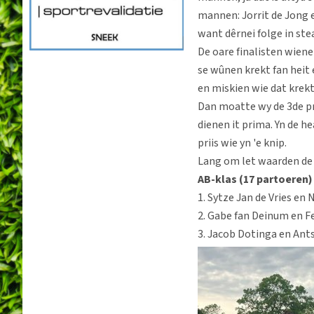
mannen: Jorrit de Jong en
want dêrnei folge in st
De oare finalisten wiene
se wûnen krekt fan heit e
en miskien wie dat krekt 
Dan moatte wy de 3de pr
dienen it prima. Yn de h
priis wie yn 'e knip.
Lang om let waarden de p
AB-klas (17 partoeren)
1. Sytze Jan de Vries en
2. Gabe fan Deinum en F
3. Jacob Dotinga en Ants