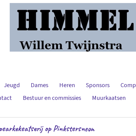
Jeugd
Dames
Heren
Sponsors
Compe
ntact
Bestuur en commissies
Muurkaatsen
pearkekeatserij op Pinkstersneon