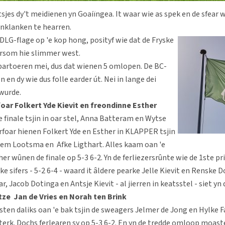
tsjes dy't meidienen yn Goaiïngea. It waar wie as spek en de sfear 
anklanken te hearren.
DLG-flage op 'e kop hong, posityf wie dat de Fryske
arsom hie slimmer west.
 partoeren mei, dus dat wienen 5 omlopen. De BC-
n en dy wie dus folle earder út. Nei in lange dei
 wurde.
foar Folkert Yde Kievit en freondinne Esther
finale tsjin in oar stel, Anna Batteram en Wytse
oar hienen Folkert Yde en Esther in KLAPPER tsjin
em Lootsma en Afke Ligthart. Alles kaam oan 'e
her wûnen de finale op 5-3 6-2. Yn de ferliezersrûnte wie de 1ste pr
ike sifers - 5-2 6-4 - waard it âldere pearke Jelle Kievit en Renske 
ar, Jacob Dotinga en Antsje Kievit - al jierren in keatsstel - siet yn
tze Jan de Vries en Norah ten Brink
ten daliks oan 'e bak tsjin de sweagers Jelmer de Jong en Hylke 
sterk. Dochs ferlearen sy op 5-3 6-2. En yn de tredde omloop moast