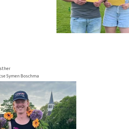
Esther
ytse Symen Boschma