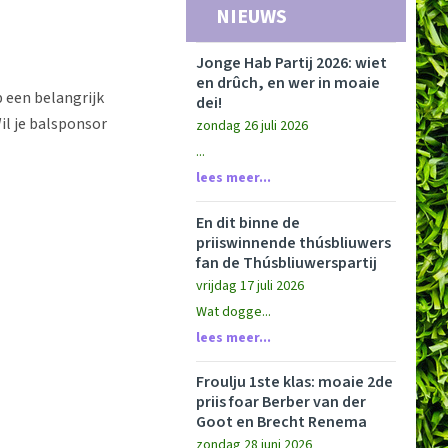
NIEUWS
Jonge Hab Partij 2026: wiet
en drûch, en wer in moaie
 een belangrijk
dei!
il je balsponsor
zondag 26 juli 2026
...
lees meer...
En dit binne de
priiswinnende thúsbliuwers
fan de Thúsbliuwerspartij
vrijdag 17 juli 2026
Wat dogge...
lees meer...
Froulju 1ste klas: moaie 2de
priis foar Berber van der
Goot en Brecht Renema
zondag 28 juni 2026