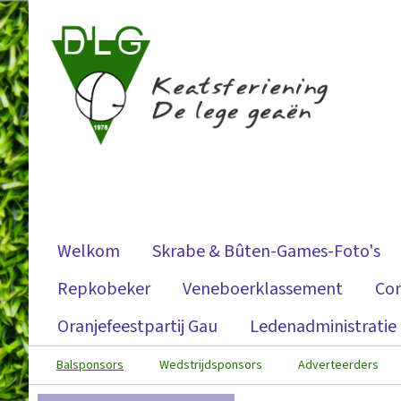
Welkom
Skrabe & Bûten-Games-Foto's
Repkobeker
Veneboerklassement
Co
Oranjefeestpartij Gau
Ledenadministratie
Balsponsors
Wedstrijdsponsors
Adverteerders