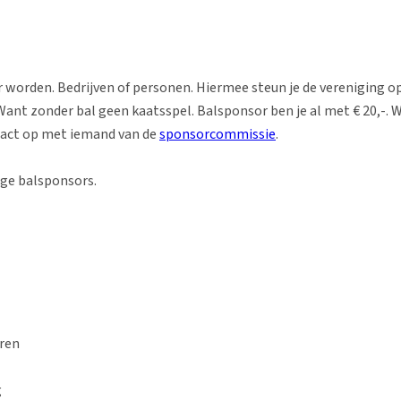
 worden. Bedrijven of personen. Hiermee steun je de vereniging op
Want zonder bal geen kaatsspel. Balsponsor ben je al met € 20,-. W
act op met iemand van de
sponsorcommissie
.
ige balsponsors.
ren
g