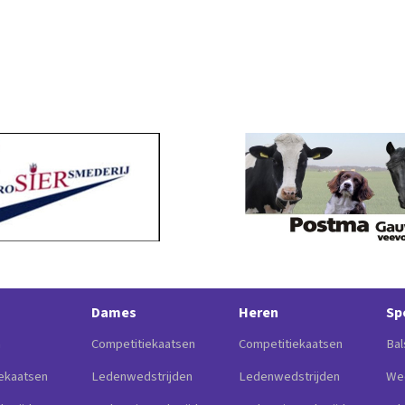
Dames
Heren
Sp
n
Competitiekaatsen
Competitiekaatsen
Bal
ekaatsen
Ledenwedstrijden
Ledenwedstrijden
Wed