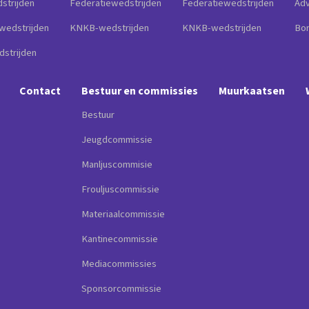
strijden
Federatiewedstrijden
Federatiewedstrijden
Adv
wedstrijden
KNKB-wedstrijden
KNKB-wedstrijden
Bo
strijden
Contact
Bestuur en commissies
Muurkaatsen
Bestuur
Jeugdcommissie
Manljuscommisie
Frouljuscommissie
Materiaalcommissie
Kantinecommissie
Mediacommissies
Sponsorcommissie