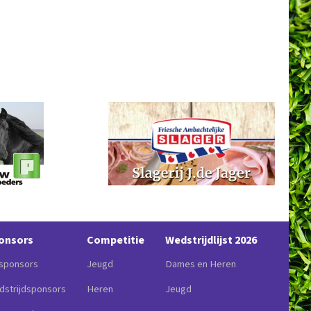
onsors
Competitie
Wedstrijdlijst 2026
sponsors
Jeugd
Dames en Heren
strijdsponsors
Heren
Jeugd