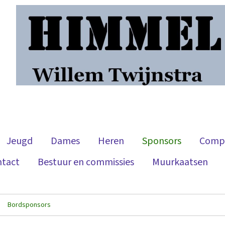
Jeugd
Dames
Heren
Sponsors
Compe
ntact
Bestuur en commissies
Muurkaatsen
Bordsponsors