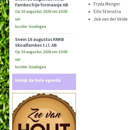
Fryda Menger
Famkes frije formaasje AB
Eite Stienstra
Op 16 augustus 2026 om 10:00
Jisk van der Velde
uur
locatie: Goaiïngea
Snein 16 augustus KNKB
Skoalfamkes t.i.l. AB
Op 16 augustus 2026 om 10:00
uur
locatie: Goaiïngea
bekijk de hele agenda