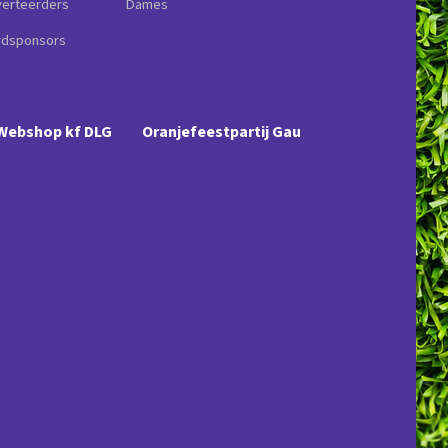
erteerders
Dames
rdsponsors
Webshop kf DLG
Oranjefeestpartij Gau