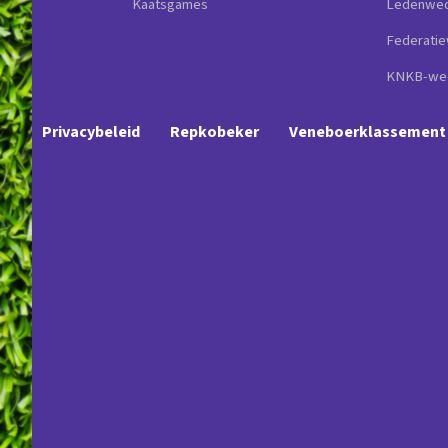
Kaatsgames
Ledenwed
Federatie
KNKB-wed
Privacybeleid
Repkobeker
Veneboerklassement