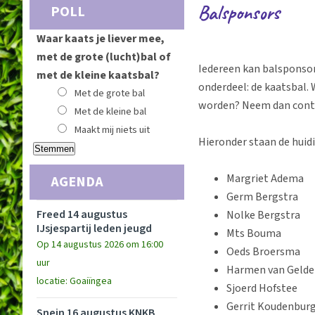
Balsponsors
POLL
Waar kaats je liever mee,
met de grote (lucht)bal of
Iedereen kan balsponsor
met de kleine kaatsbal?
onderdeel: de kaatsbal. 
Met de grote bal
worden? Neem dan cont
Met de kleine bal
Maakt mij niets uit
Hieronder staan de huid
Margriet Adema
AGENDA
Germ Bergstra
Freed 14 augustus
Nolke Bergstra
IJsjespartij leden jeugd
Mts Bouma
Op 14 augustus 2026 om 16:00
Oeds Broersma
uur
Harmen van Gelde
locatie: Goaiïngea
Sjoerd Hofstee
Gerrit Koudenbur
Snein 16 augustus KNKB