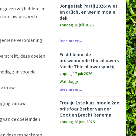
Jonge Hab Partij 2026: wiet
d geven wij heldere en
en drûch, en wer in moaie
n om uw privacy te
dei!
zondag 26 juli 2026
...
Algemene Verordening
lees meer...
En dit binne de
erstrekt, deze doelen
priiswinnende thúsbliuwers
fan de Thúsbliuwerspartij
odig zijn voor de
vrijdag 17 juli 2026
Wat dogge...
 van uw
lees meer...
Froulju 1ste klas: moaie 2de
iging van uw
priis foar Berber van der
Goot en Brecht Renema
ng van de doeleinden
zondag 28 juni 2026
...
 en deze respecteren.