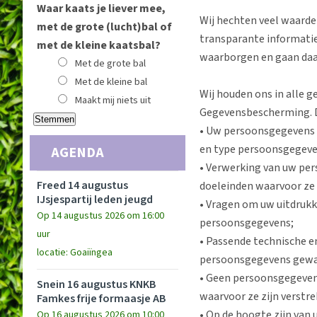
Waar kaats je liever mee,
Wij hechten veel waarde
met de grote (lucht)bal of
transparante informatie
met de kleine kaatsbal?
waarborgen en gaan da
Met de grote bal
Met de kleine bal
Wij houden ons in alle 
Maakt mij niets uit
Gegevensbescherming. Di
• Uw persoonsgegevens 
en type persoonsgegevens
AGENDA
• Verwerking van uw per
Freed 14 augustus
doeleinden waarvoor ze
IJsjespartij leden jeugd
• Vragen om uw uitdrukk
Op 14 augustus 2026 om 16:00
persoonsgegevens;
uur
• Passende technische 
locatie: Goaiïngea
persoonsgegevens gewa
• Geen persoonsgegevens 
Snein 16 augustus KNKB
waarvoor ze zijn verstre
Famkes frije formaasje AB
• Op de hoogte zijn van
Op 16 augustus 2026 om 10:00