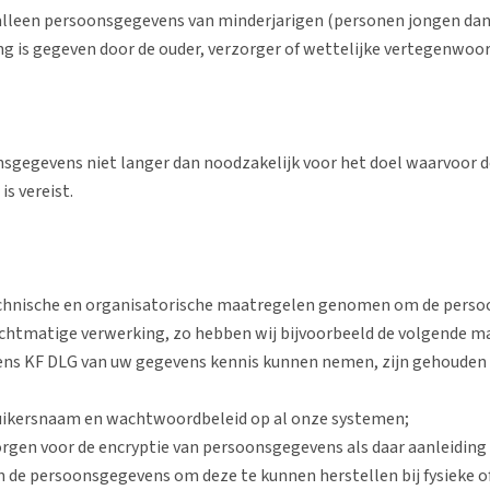
alleen persoonsgegevens van minderjarigen (personen jongen dan 
ng is gegeven door de ouder, verzorger of wettelijke vertegenwoor
gegevens niet langer dan noodzakelijk voor het doel waarvoor de
is vereist.
chnische en organisatorische maatregelen genomen om de perso
htmatige verwerking, zo hebben wij bijvoorbeeld de volgende 
mens KF DLG van uw gegevens kennis kunnen nemen, zijn gehoude
ruikersnaam en wachtwoordbeleid op al onze systemen;
rgen voor de encryptie van persoonsgegevens als daar aanleiding 
n de persoonsgegevens om deze te kunnen herstellen bij fysieke o