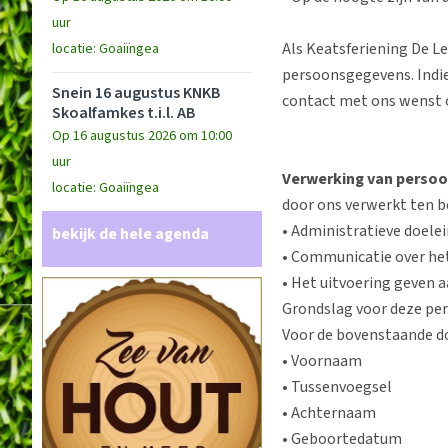
uur
Als Keatsferiening De L
locatie: Goaiïngea
persoonsgegevens. Indien
Snein 16 augustus KNKB
contact met ons wenst o
Skoalfamkes t.i.l. AB
Op 16 augustus 2026 om 10:00
uur
Verwerking van persoo
locatie: Goaiïngea
door ons verwerkt ten b
• Administratieve doele
bekijk de hele agenda
• Communicatie over he
• Het uitvoering geven
Grondslag voor deze pe
Voor de bovenstaande do
• Voornaam
• Tussenvoegsel
• Achternaam
• Geboortedatum