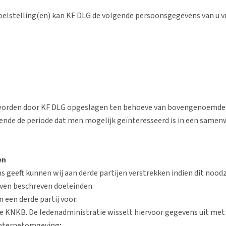
elstelling(en) kan KF DLG de volgende persoonsgegevens van u v
orden door KF DLG opgeslagen ten behoeve van bovengenoemde 
ende de periode dat men mogelijk geïnteresseerd is in een same
en
s geeft kunnen wij aan derde partijen verstrekken indien dit noodz
oven beschreven doeleinden.
 een derde partij voor:
de KNKB. De ledenadministratie wisselt hiervoor gegevens uit me
internetomgeving;