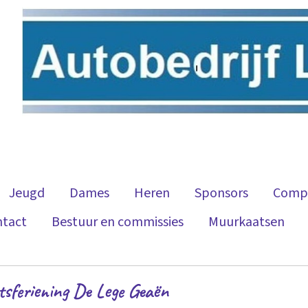
Jeugd
Dames
Heren
Sponsors
Compe
ntact
Bestuur en commissies
Muurkaatsen
atsferiening De Lege Geaën