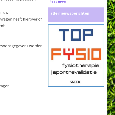
lees meer...
an uw
alle nieuwsberichten
vragen heeft hierover of
ent.
rsoonsgegevens worden
ragen: