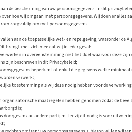
 aan de bescherming van uw persoonsgegevens. In dit privacybelei
 over hoe wij omgaan met persoonsgegevens. Wij doen er alles aa
arom zorgvuldig om met persoonsgegevens.
gevallen aan de toepasselijke wet- en regelgeving, waaronder de 
t brengt met zich mee dat wij in ieder geval:
verwerken in overeenstemming met het doel waarvoor deze zijn v
 zijn beschreven in dit Privacybeleid;
soonsgegevens beperken tot enkel die gegevens welke minimaal n
 worden verwerkt;
elijke toestemming als wij deze nodig hebben voor de verwerking
en organisatorische maatregelen hebben genomen zodat de beveil
arborgd is;
doorgeven aan andere partijen, tenzij dit nodig is voor uitvoeri
kt;
 uw rechten omtrent uw persoonsgegevens, u hierop willen wijzen