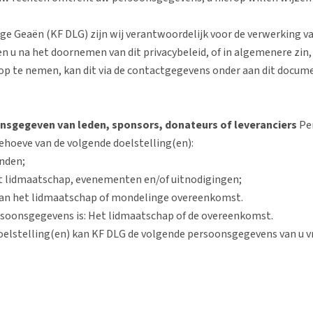
ege Geaën (KF DLG) zijn wij verantwoordelijk voor de verwerking v
 u na het doornemen van dit privacybeleid, of in algemenere zin, 
p te nemen, kan dit via de contactgegevens onder aan dit docum
nsgegeven van leden, sponsors, donateurs of leveranciers
Pe
ehoeve van de volgende doelstelling(en):
inden;
t lidmaatschap, evenementen en/of uitnodigingen;
 aan het lidmaatschap of mondelinge overeenkomst.
rsoonsgegevens is: Het lidmaatschap of de overeenkomst.
elstelling(en) kan KF DLG de volgende persoonsgegevens van u v