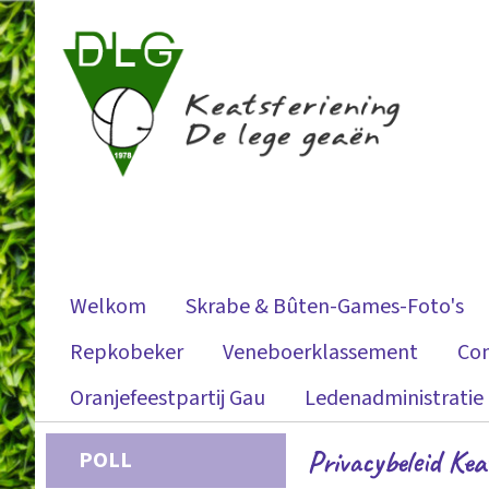
Welkom
Skrabe & Bûten-Games-Foto's
Repkobeker
Veneboerklassement
Co
Oranjefeestpartij Gau
Ledenadministratie
Privacybeleid Ke
POLL