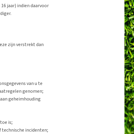
16 jaar) indien daarvoor
diger.
ze zijn verstrekt dan
onsgegevens van u te
maatregelen genomen;
n aan geheimhouding
toe is;
f technische incidenten;